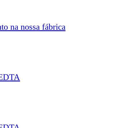
o na nossa fábrica
-EDTA
-EDTA