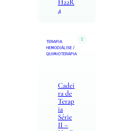
H22R
4
TERAPIA
HEMODIÁLISE /
QUIMIOTERAPIA
Cadei
ra de
Terap
ia
Série
II –