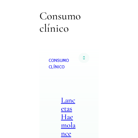
Consumo
clínico
CONSUMO
CLÍNICO
Lanc
etas
Hae
mola
nce