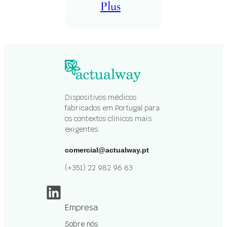
Plus
Dispositivos médicos
fabricados em Portugal para
os contextos clínicos mais
exigentes.
comercial@actualway.pt
(+351) 22 982 96 63
LinkedIn
Empresa
Sobre nós