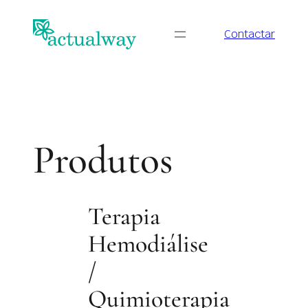
Saltar
para
Contactar
o
conteúdo
Produtos
Terapia
Hemodiálise
/
Quimioterapia