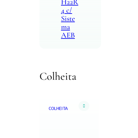
H22R
4 c/
Siste
ma
AEB
Colheita
COLHEITA