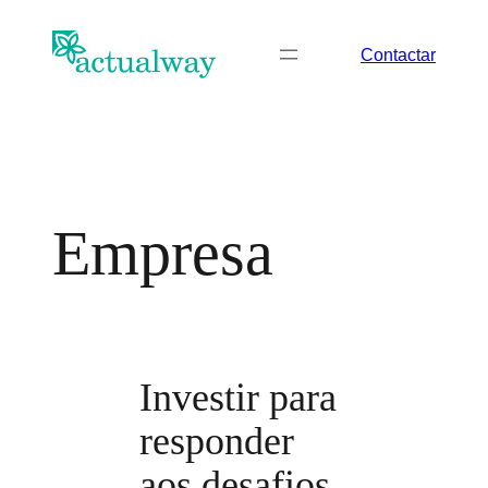
Saltar
para
Contactar
o
conteúdo
Empresa
Investir para
responder
aos desafios